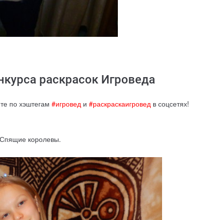
нкурса раскрасок Игроведа
ите по хэштегам
#игровед
и
#раскраскаигровед
в соцсетях!
 Спящие королевы.