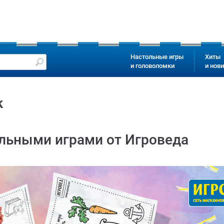
Настольные игры
Хиты
и головоломки
и нов
к
ольными играми от Игроведа