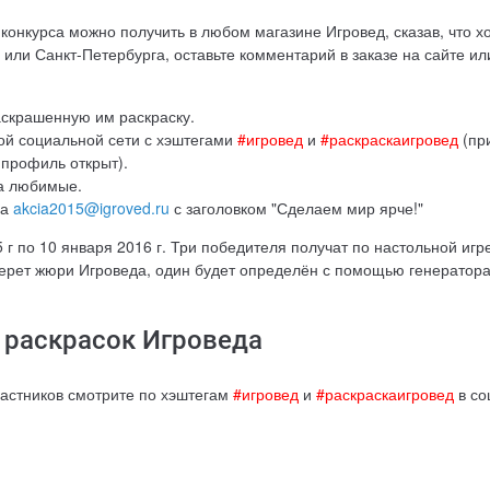
конкурса можно получить в любом магазине Игровед, сказав, что хо
 или Санкт-Петербурга, оставьте комментарий в заказе на сайте и
скрашенную им раскраску.
й социальной сети с хэштегами
#игровед
и
#раскраскаигровед
(пр
 профиль открыт).
ка любимые.
на
akcia2015@igroved.ru
с заголовком "Сделаем мир ярче!"
г по 10 января 2016 г. Три победителя получат по настольной игр
берет жюри Игроведа, один будет определён с помощью генератора
 раскрасок Игроведа
частников смотрите по хэштегам
#игровед
и
#раскраскаигровед
в со