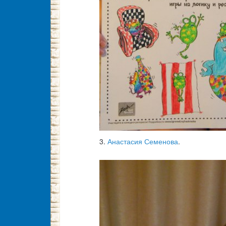
3.
Анастасия Семенова
.