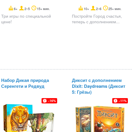
6+
2–5
15+ мин.
10+
2–6
25+ мин.
Три игры по специальной
Постройте Город счастья,
цене!
теперь с дополнением...
Набор Дикая природа
Диксит с дополнением
Серенгети и Редвуд
Dixit: Daydreams (Диксит
5: Грёзы)
16
11