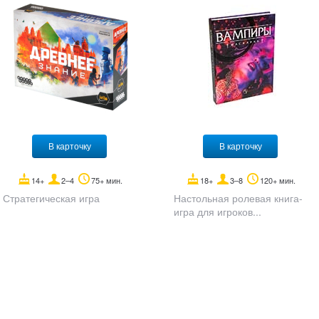
В карточку
В карточку
14+
2–4
75+ мин.
18+
3–8
120+ мин.
Стратегическая игра
Настольная ролевая книга-
игра для игроков...