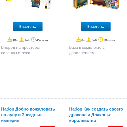
В карточку
В карточку
10+
1–4
45+ мин.
8+
3–6
30+ мин.
Вперед на просторы
База в комплекте с
саванны и леса!
дополнением.
Набор Добро пожаловать
Набор Как создать своего
на луну и Звездные
дракона и Драконье
империи
королевство