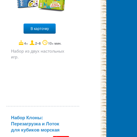
В карточку
4+
2–8
10+ мин.
Набор из двух настольных
игр.
Набор Клоны:
Перезагрузка и Лоток
для кубиков морская
волна шестиугольный