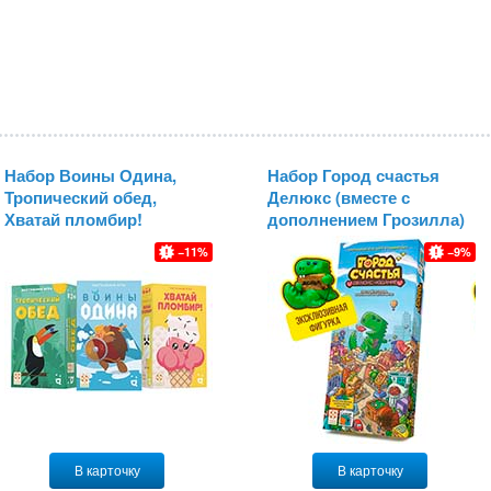
Набор Воины Одина,
Набор Город счастья
Тропический обед,
Делюкс (вместе с
Хватай пломбир!
дополнением Грозилла)
с миниатюрой Грозилла
11
9
В карточку
В карточку