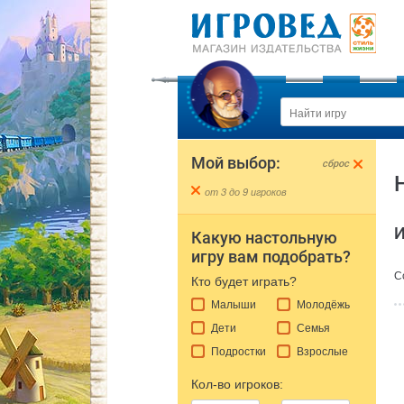
Мой выбор:
cброс
от 3 до 9 игроков
И
Какую настольную
игру вам подобрать?
С
Кто будет играть?
Малыши
Молодёжь
Дети
Семья
Подростки
Взрослые
Кол-во игроков: