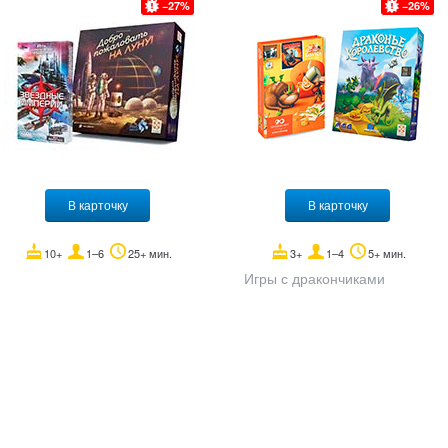
27
26
В карточку
В карточку
10+
1–6
25+ мин.
3+
1–4
5+ мин.
Игры с дракончиками