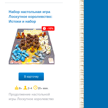
Набор настольная игра
Лоскутное королевство:
Истоки и набор
реалистичных ресурсов
10
В карточку
8+
2–4
20+ мин.
Продолжение настольной
игры Лоскутное королевство