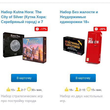
Набор Kutna Hora: The
Набор Без жалости и
City of Silver (Кутна Хора:
Неудержимые
Серебряный город) и 7
единорожки 18+
чудес
17
25
В карточку
В карточку
10+
2–7
30+ мин.
18+
2–10
15+ мин.
Набор стратегических игр
Набор из двух настольных
про постройку города
игр.