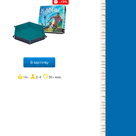
13
В карточку
14+
2–4
30+ мин.