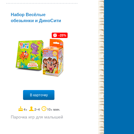
Набор Весёлые
обезьянки и ДиноСити
25
В карточку
4+
2–4
10+ мин.
Парочка игр для малышей