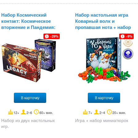
Набор Космический
Набор настольная игра
контакт: Космическое
Коварный волк и
вторжение и Пандемия:
пропавшая нота + набор
Наследие (красная)
реалистичных ресурсов
29
9
В карточку
В карточку
12+
2–6
60+ мин.
7+
2–4
20+ мин.
Набор из двух настольных
Игра + набор миниатюрок
игр.