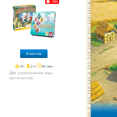
19
В карточку
10+
2–4
60+ мин.
ДВе стратегические игры
про искусство.