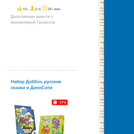
10+
2–4
25+ мин.
Дополнение вместе с
миниатюрой Грозилла
Набор Доббль русские
сказки и ДиноСити
37