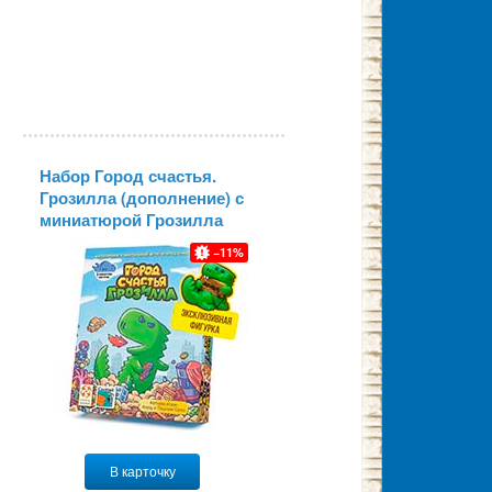
Набор Город счастья.
Грозилла (дополнение) с
миниатюрой Грозилла
11
В карточку