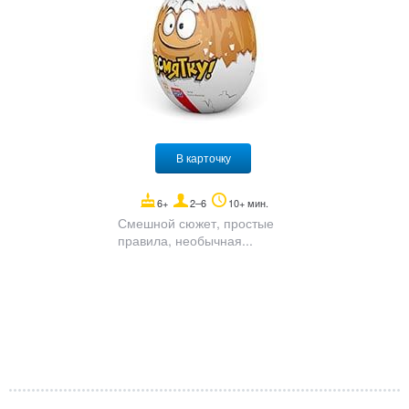
В карточку
6+
2–6
10+ мин.
Смешной сюжет, простые
правила, необычная...