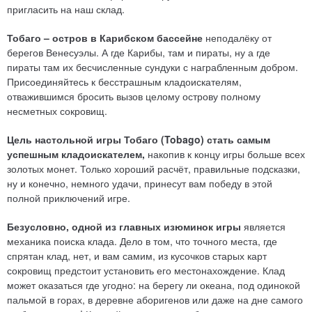
пригласить на наш склад.
Тобаго – остров в Карибском бассейне
неподалёку от
берегов Венесуэлы. А где Карибы, там и пираты, ну а где
пираты там их бесчисленные сундуки с награбленным добром.
Присоединяйтесь к бесстрашным кладоискателям,
отважившимся бросить вызов целому острову полному
несметных сокровищ.
Цель настольной игры Тобаго (Tobago) стать самым
успешным кладоискателем,
накопив к концу игры больше всех
золотых монет. Только хороший расчёт, правильные подсказки,
ну и конечно, немного удачи, принесут вам победу в этой
полной приключений игре.
Безусловно, одной из главных изюминок игры
является
механика поиска клада. Дело в том, что точного места, где
спрятан клад, нет, и вам самим, из кусочков старых карт
сокровищ предстоит установить его местонахождение. Клад
может оказаться где угодно: на берегу ли океана, под одинокой
пальмой в горах, в деревне аборигенов или даже на дне самого