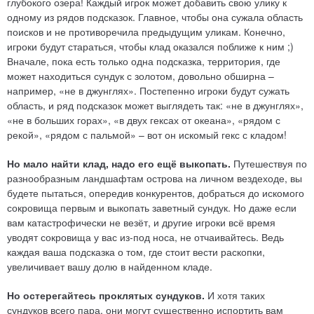
глубокого озера! Каждый игрок может добавить свою улику к
одному из рядов подсказок. Главное, чтобы она сужала область
поисков и не противоречила предыдущим уликам. Конечно,
игроки будут стараться, чтобы клад оказался поближе к ним ;)
Вначале, пока есть только одна подсказка, территория, где
может находиться сундук с золотом, довольно обширна –
например, «не в джунглях». Постепенно игроки будут сужать
область, и ряд подсказок может выглядеть так: «не в джунглях»,
«не в больших горах», «в двух гексах от океана», «рядом с
рекой», «рядом с пальмой» – вот он искомый гекс с кладом!
Но мало найти клад, надо его ещё выкопать.
Путешествуя по
разнообразным ландшафтам острова на личном вездеходе, вы
будете пытаться, опередив конкурентов, добраться до искомого
сокровища первым и выкопать заветный сундук. Но даже если
вам катастрофически не везёт, и другие игроки всё время
уводят сокровища у вас из-под носа, не отчаивайтесь. Ведь
каждая ваша подсказка о том, где стоит вести раскопки,
увеличивает вашу долю в найденном кладе.
Но остерегайтесь проклятых сундуков.
И хотя таких
сундуков всего пара, они могут существенно испортить вам