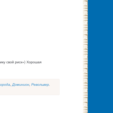
тику свой риск=) Хорошая
орода
,
Доминион
,
Револьвер
.