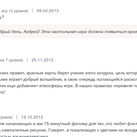
|
09.03.2013
 игр 13 уровня)
у?
брый день, Андрей! Эта настольная игра должна появиться ори
|
25.11.2012
рок 7 уровня)
ских правил, красные карты берет ученик злого колдуна, цель кото
ными играет добрый волшебник, в свою очередь пытающийся расколд
актик еще добавляет атмосферы игре. В наших правилах перевели т
ло!
|
19.10.2012
уровня)
ля начинающих и как 15-минутный филлер для тех, кто любит фэн
 симпатичные рисунки. Говорят, в локализации с цветами не всегда
остью языконезависима.