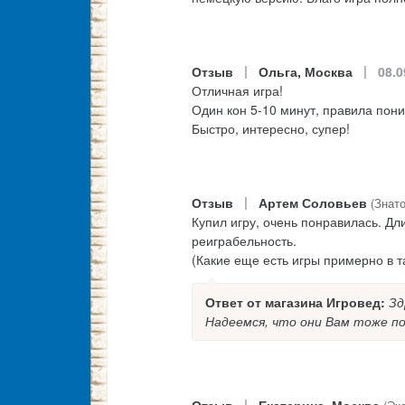
|
|
Отзыв
Ольга, Москва
08.0
Отличная игра!
Один кон 5-10 минут, правила пон
Быстро, интересно, супер!
|
Отзыв
Артем Соловьев
(Знато
Купил игру, очень понравилась. Дл
реиграбельность.
(Какие еще есть игры примерно в т
Ответ от магазина Игровед:
Зд
Надеемся, что они Вам тоже пон
|