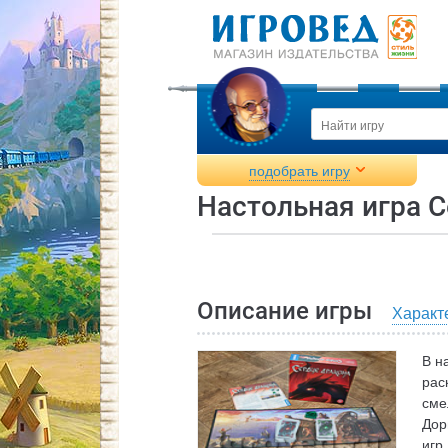
подобрать игру
Настольная игра С
Описание игры
Характ
В н
рас
сме
Дор
игр