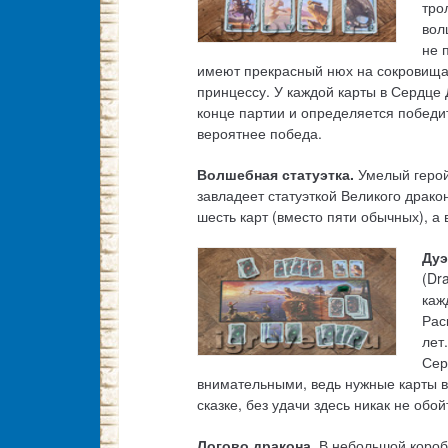
тро
вол
не 
имеют прекрасный нюх на сокровища,
принцессу. У каждой карты в Сердце 
конце партии и определяется победит
вероятнее победа.
Волшебная статуэтка.
Умелый герой
завладеет статуэткой Великого драко
шесть карт (вместо пяти обычных), а
Дуэ
(Dr
каж
Рас
лет
Сер
внимательными, ведь нужные карты в 
сказке, без удачи здесь никак не обой
Логово дракона.
В небольшой коробк