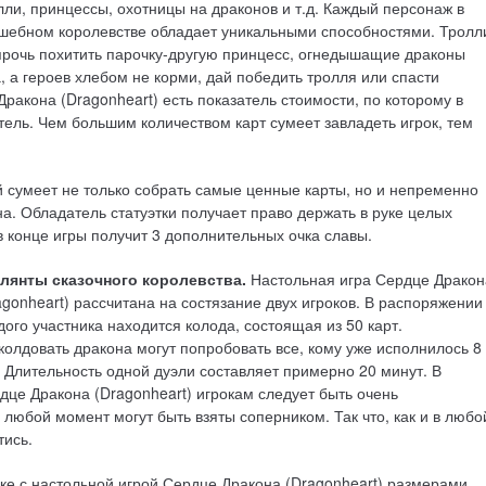
лли, принцессы, охотницы на драконов и т.д. Каждый персонаж в
шебном королевстве обладает уникальными способностями. Тролл
прочь похитить парочку-другую принцесс, огнедышащие драконы
 а героев хлебом не корми, дай победить тролля или спасти
Дракона (Dragonheart) есть показатель стоимости, по которому в
ель. Чем большим количеством карт сумеет завладеть игрок, тем
 сумеет не только собрать самые ценные карты, но и непременно
на. Обладатель статуэтки получает право держать в руке целых
 в конце игры получит 3 дополнительных очка славы.
лянты сказочного королевства.
Настольная игра Сердце Дракон
agonheart) рассчитана на состязание двух игроков. В распоряжении
дого участника находится колода, состоящая из 50 карт.
колдовать дракона могут попробовать все, кому уже исполнилось 8
. Длительность одной дуэли составляет примерно 20 минут. В
дце Дракона (Dragonheart) игрокам следует быть очень
любой момент могут быть взяты соперником. Так что, как и в любо
тись.
е с настольной игрой Сердце Дракона (Dragonheart) размерами