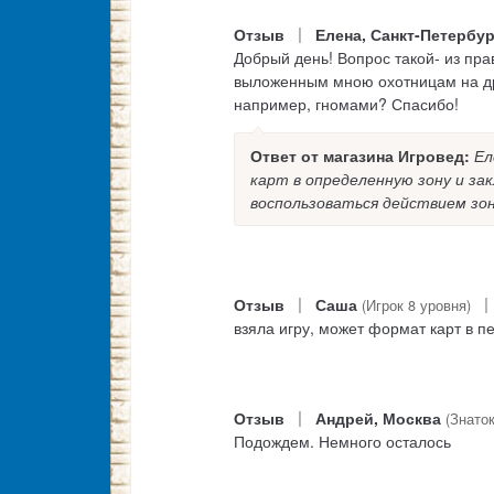
|
Отзыв
Елена, Санкт-Петербур
Добрый день! Вопрос такой- из пр
выложенным мною охотницам на дра
например, гномами? Спасибо!
Ответ от магазина Игровед:
Ел
карт в определенную зону и з
воспользоваться действием зон
|
|
Отзыв
Саша
(Игрок 8 уровня)
взяла игру, может формат карт в п
|
Отзыв
Андрей, Москва
(Знаток
Подождем. Немного осталось