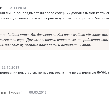
|
г
25.11.2013
авил мы не поняли,имеет ли право соперник дополнять мои карты 
конов добавить свою и совершить действие по стрелке? Аналогич
ена, доброе утро. Да, безусловно. Как раз в выборе удачного м
аключается игра. Другими словами, стараться не предоставлят
ы, или самому вовремя подгадать и дополнить набор.
22.10.2013
ереиздании поменялся, но протекторы к ним не заявленные 59*90, 
|
09.03.2013
 игр 13 уровня)