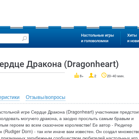
Настольные игры
Хиты
и головоломки
и нов
ердце Дракона (Dragonheart)
8+
2
20–40 мин.
еристики
Отзывы/вопросы
астольной игре Сердце Дракона (Dragonheart) участникам предстои
колдовать могучего дракона, а заодно прослыть самым бравым и
лым героем во всем сказочном королевстве! Ее автор - Рюдигер
н (Rudiger Dorn) - так или иначе вам известен. Он создал множеств
, признанных зарубежным сообществом любителей настольных игр,