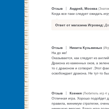
|
Отзыв
Андрей, Москва
(Знаток
Когда все-таки следует ожидать игр
Ответ от магазина Игровед:
До
|
Отзыв
Никита Кузьминых
(Иг
На до же!
Оказывается, как следует из англий
Дракона из каменных оков, а зеле
то с драконом и сотворит .Этот ф
освобождает дракона. Не тут-то бы
|
Отзыв
Ксения
(Любитель игр 4 
Отличная игра. Хорошо подойдет д
правила, минимум стратегии, очень
немецкую версию. Благо игра полн