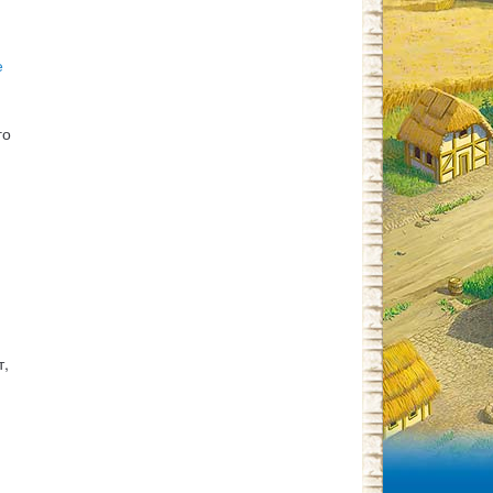
е
го
т,