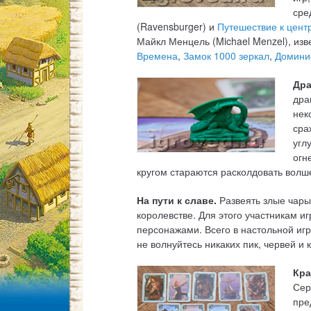
сре
(Ravensburger) и
Путешествие к цент
Майкл Менцель (Michael Menzel), из
Времена
,
Замок 1000 зеркал
,
Домини
Дра
дра
нек
сра
угл
огн
кругом стараются расколдовать волш
На пути к славе.
Развеять злые чары
королевстве. Для этого участникам и
персонажами. Всего в настольной игр
не волнуйтесь никаких пик, червей и 
Кра
Сер
пре