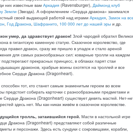
ди них известные вам
Аркадия
(Ravensburger),
Даймонд клуб
ру Земли
(Звезда). А оформлением «Сердца дракона» занимался
вестный своей выдающей работой над играми
Аркадия
,
Замок на вс
он
,
Год Дракона
,
Шафранито
,
100 000 лет до нашей эры
и др.
кон умер, да здравствует дракон!
Злой чародей обратил Велико
кона в гигантскую каменную статую. Сказочное королевство, где
огда правил дракон, сразу же пришло в упадок и стало ареной
жения для самых разнообразных сил: коварные тролли на каждом
у подстерегают прекрасных принцесс, в облаках парят стаи
едышащих драконов, храбрые воины охотятся на троллей и все
ебное Сердце Дракона (Dragonheart).
 способен тот, кто станет самым знаменитым героем во всем
гры предстоит собирать карточки с разнообразными предметами и
е Сердце Дракона (Dragonheart) существует девять мастей. Нет-не
крестей здесь нет. Мы как-никак живём в сказочном королевстве.
дущийся тролль, затаившийся герой.
Масти в настольной игре
дце Дракона (Dragonheart) представляют собой различные
дметы и персонажи. Здесь есть сундуки с сокровищами, корабли,