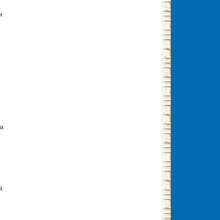
и
а
й