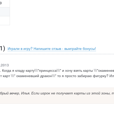
9
1
)
Играли в игру? Напишите отзыв - выиграйте бонусы!
.2013
огда я кладу карту\\\"принцесса\\\" и хочу взять карты \\\"окамене
т карт \\\" окаменевший дракон\\\" то я просто забираю фигурку? Ил
брый вечер, Илья. Если игрок не получает карты из этой зоны, 